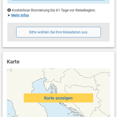
Balkon & Terrasse
Kostenlose Stornierung bis 61 Tage vor Reisebeginn.
eigener Balkon
➤
Mehr Infos
Bestuhlung
eigene Terrasse
überdacht
Bitte wählen Sie Ihre Reisedaten aus
Bestuhlung
Liegen
Sonnenschirm
Weitere Informationen
Garten zur Benutzung
Karte
Grill vorhanden
Privater Parkplatz auf dem Grundstück, Carport
Swimmingpool
Haustier erlaubt (gegen Gebühr: 8.00 € pro Tag / pro
Haustier)
Klimaanlage im Preis inklusive
Bettwäsche vorhanden
Karte anzeigen
Handtücher vorhanden
Fön
Waschmaschine in der Unterkunft
Internet per WLAN