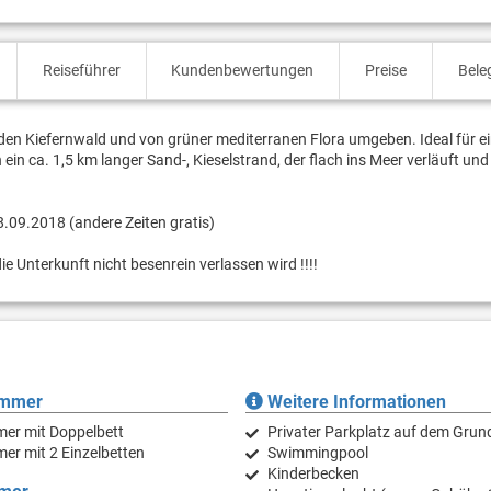
Reiseführer
Kundenbewertungen
Preise
Bele
den Kiefernwald und von grüner mediterranen Flora umgeben. Ideal für e
in ca. 1,5 km langer Sand-, Kieselstrand, der flach ins Meer verläuft und
8.09.2018 (andere Zeiten gratis)
e Unterkunft nicht besenrein verlassen wird !!!!
immer
Weitere Informationen
mer mit Doppelbett
Privater Parkplatz auf dem Grun
er mit 2 Einzelbetten
Swimmingpool
Kinderbecken