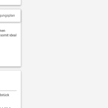
gungsplan
inen
 somit ideal
dstück