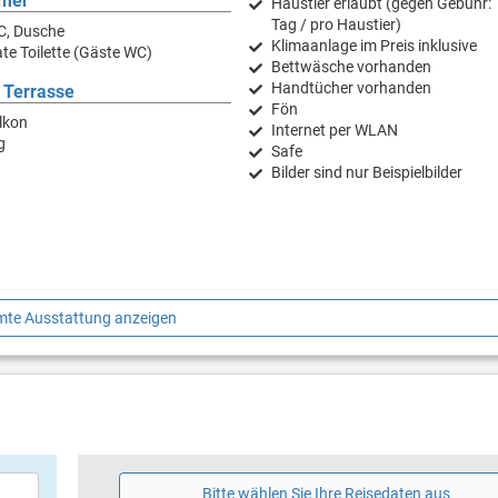
mer
Haustier erlaubt (gegen Gebühr: 
Tag / pro Haustier)
C, Dusche
Klimaanlage im Preis inklusive
te Toilette (Gäste WC)
Bettwäsche vorhanden
Handtücher vorhanden
 Terrasse
Fön
lkon
Internet per WLAN
g
Safe
Bilder sind nur Beispielbilder
te Ausstattung anzeigen
r, Internetecke, Wechselstube, Bankautomat, Ambulanz
ek, Einkaufsladen, Tennis, Basketball
wimmbecken
Fitness-Studio
ball
Fahrräder
Tischtennis
Bitte wählen Sie Ihre Reisedaten aus