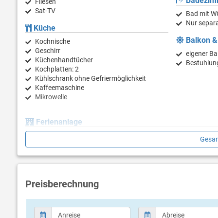
Badezim
Fliesen
Sat-TV
Bad mit W
Nur separa
Küche
Balkon &
Kochnische
Geschirr
eigener Ba
Küchenhandtücher
Bestuhlun
Kochplatten: 2
Kühlschrank ohne Gefriermöglichkeit
Kaffeemaschine
Mikrowelle
Ferienanlage
Gesam
In der Anlage gibt es einen Supermarkt, Souveniershops, Friseu
Anzahl Wohneinheiten im Haus: 450
Swimmingpool, Restaurant, Pizzeria, Café, Tanzterrasse, Discoth
Preisberechnung
Animation
Kindersch
Massage
Beachvolley
Tauchen
Minigolf