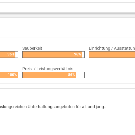
Sauberkeit
Einrichtung / Ausstattu
96%
96%
Preis- / Leistungsverhältnis
100%
86%
chslungsreichen Unterhaltungsangeboten für alt und jung...