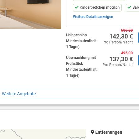
Kinderbettchen möglich
Bal
Weitere Details anzeigen
Klimaanlage
Haartrockner
Mini Bar
Safe im Zimmer
500,00
142,30 €
Halbpension
Satellite TV
Mindestaufenthalt:
Pro Person/Nacht
1 Tag(e)
Telefon mit Direktwahl
Wi-Fi
495,00
137,30 €
Übernachtung mit
Hotelkosmetik
Parkplatz
Frühstück
Pro Person/Nacht
Mindestaufenthalt:
1 Tag(e)
Weitere Angebote
Entfernungen