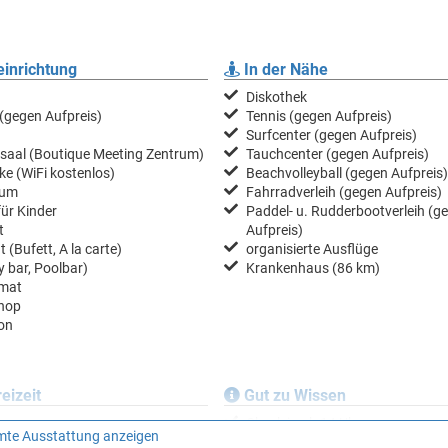
inrichtung
In der Nähe
Diskothek
(gegen Aufpreis)
Tennis (gegen Aufpreis)
Surfcenter (gegen Aufpreis)
saal (Boutique Meeting Zentrum)
Tauchcenter (gegen Aufpreis)
ke (WiFi kostenlos)
Beachvolleyball (gegen Aufpreis)
aum
Fahrradverleih (gegen Aufpreis)
für Kinder
Paddel- u. Rudderbootverleih (g
t
Aufpreis)
 (Bufett, A la carte)
organisierte Ausflüge
 bar, Poolbar)
Krankenhaus (86 km)
mat
hop
on
eizeit
Gut zu Wissen
Check in ab 14 Uhr
te Ausstattung anzeigen
für Kinder (Mini Club (von 4 bis
Check out bis 10 Uhr