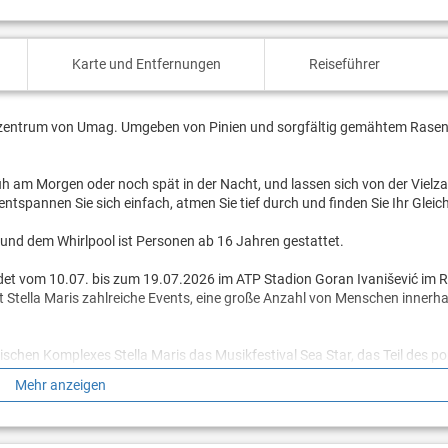
Karte und Entfernungen
Reiseführer
tzentrum von Umag. Umgeben von Pinien und sorgfältig gemähtem Rasen 
 am Morgen oder noch spät in der Nacht, und lassen sich von der Vielza
ntspannen Sie sich einfach, atmen Sie tief durch und finden Sie Ihr Gleic
 und dem Whirlpool ist Personen ab 16 Jahren gestattet.
det vom 10.07. bis zum 19.07.2026 im ATP Stadion Goran Ivanišević im Re
t Stella Maris zahlreiche Events, eine große Anzahl von Menschen innerh
ischen Komplexes Stella Maris das Musikfestival Sea Star, das Teil des p
 des Festivals erwarten Sie im ganzen Resort Stella Maris zahlreiche Event
Mehr anzeigen
sowie ein erhöhter Geräuschpegel.