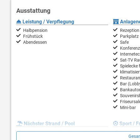
Ausstattung
Leistung / Verpflegung
Anlagene
Halbpension
Rezeption
Frühstück
Parkplatz 
Abendessen
Safe
Konferenz
Internetec
Sat-TV R
Spielecke 
klimatisier
Restaurant
Bar (Lobby
Bankauto
Souvenirs
Friseursal
Mini-bar
Nächster Strand / Pool
Sport / Fr
bet. Liegeflächen 50 m; Sonnenliegen und
Animation
Gesam
Sonnenschirme kostenlos; Beachbar
Animation 