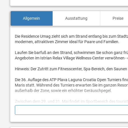
Allgemein
Ausstattung
Preise
Die Residence Umag zieht sich am Strand entlang bis zum Stad
modernen, attraktiven Zimmer ideal für Paare und Familien.
Laufen Sie barfuß an den Strand, schwimmen Sie schon ganz früh
Angeboten im Istrian Relax Village Wellness-Center verwöhnen - e
Hinweis: Der Zutritt zum Fitnesscenter, Spa-Bereich, den Saunen
Die 36. Auflage des ATP Plava Laguna Croatia Open Turniers fin
Maris statt. Während des Turniers erwarten Sie im ganzen Resor
außerhalb der Zone, sowie ein erhöhter Geräuschpegel.
Zwischen dem 29. und 31. Mai findet im Sportbereich des tourist
regionalen, bzw. europäischen EXIT Festivals ist, statt. Während
große Anzahl von Menschen innerhalb und außerhalb der Zone, 