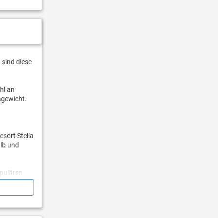
sind diese
hl an
hgewicht.
sort Stella
alb und
opulären
s, eine