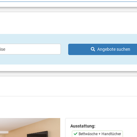
 kreative Workshops,
Haustier nicht erlaubt
ene Spiele Games room -
r mit Einrichtungen für Kinder
dliche Kinderabendprogramm)
k am Abend
tungsprogramm am Abend
Center
ter (gegen Aufpreis)
Angebote suchen
(gegen Aufpreis)
udio
gen Aufpreis)
 (gegen Aufpreis)
yball
leih (gegen Aufpreis)
te Ausflüge
Ausstattung:
Bettwäsche + Handtücher