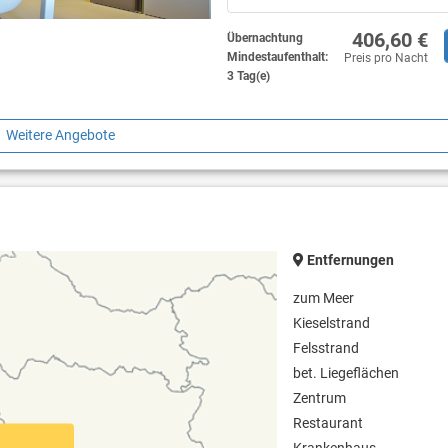
yball (zusätzliche Gebühren)
Kinderbettchen möglich
, Handball, Squash (zusätzliche
406,60 €
Übernachtung
Haustierfreundlich
Mindestaufenthalt:
Preis pro Nacht
 Aktivitaten in der Nähe möglich im
3 Tag(e)
s Sport- und
Bettwäsche + Handtücher
ungszentrums auf der Halbinsel
Safe im Zimmer
Weitere Angebote
Telefon mit Direktwahl
Steckdose 220V
Satellite
Kochnische
Wasserkesse
TV
Kaffeemaschine
Entfernungen
Mikrowelle
Kühlschrank
zum Meer
Privates Bad & WC
Kieselstrand
Felsstrand
Hotelkosmetik
bet. Liegeflächen
Begehbare Dusche
Zentrum
Restaurant
Haartrockner
Krankenhaus