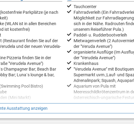
Tauchcenter
(kostenfreie Parkplätze (je nach
Fahrradverleih (Ein Fahrradverlei
keit)
Möglichkeit zur Fahrradlagerung
ke (WLAN ist in allen Bereichen
sich in der Nähe. Radrouten finde
d ist kostenfrei)
unserem Reiseführer Pula.)
t
Paddel- u. Rudderbootverleih
 (Restaurant finden Sie auf der
Mietwagenverleih (2 Autovermie
Verudela und der neuen Verudela-
der "Veruda Avenue")
organisierte Ausflüge (Im Ausflu
ine Pizzeria finden Sie in der
der "Verudela Avenue")
raße "Verudela Avenue")
Krankenhaus
`s Champagner Bar; Beach Bar
"Verudela Avenue" mit Boutiquen
obby Bar; Luna`s lounge & bar,
Supermarkt uvm.;Lauf- und Spaz
Adrenalinpark; Squash, Aquapar
(Swimming Pool Bistro)
Aquarium von Pula mit
tube
Meeresschildkrötenzentrum in de
aden (Mini Markt)
österreichisch-ungarische Festu
te Ausstattung anzeigen
eizeit
Gut zu Wissen
(für Erwachsene, sportlich-
Check in ab 16 Uhr
r Aktivitäten, Unterhaltungsspiele,
Check out bis 10 Uhr
mme... (ca. Mitte Juni - Mitte
Haustier auf Anfrage