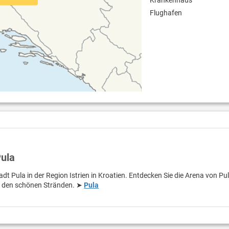
Wäscherei / Textilreinigung
Flughafen
Rauchmelder
Parkplatz
Pula
adt Pula in der Region Istrien in Kroatien. Entdecken Sie die Arena von Pu
n den schönen Stränden. ➤
Pula