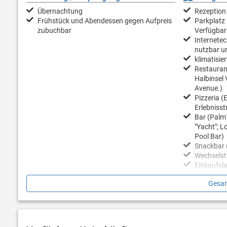
Übernachtung
Rezeption
Frühstück und Abendessen gegen Aufpreis
Parkplatz 
zubuchbar
Verfügbar
Internetec
nutzbar un
klimatisier
Restaurant
Halbinsel 
Avenue.)
Pizzeria (E
Erlebnisst
Bar (Palm
"Yacht"; L
Pool Bar)
Snackbar 
Wechsels
Einkaufsl
Gesam
Nächster Strand / Pool
Sport / Fr
Entlang der Halbinsel Verudela erstrecken
Animation 
sich neben zahlreichen Fels- und
rekreative
Naturstränden eine Reihe von
Tanzprogra