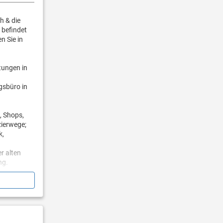
h & die
 befindet
n Sie in
tungen in
gsbüro in
, Shops,
ierwege;
k,
r alten
ng.