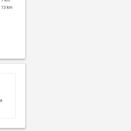
13 km
la