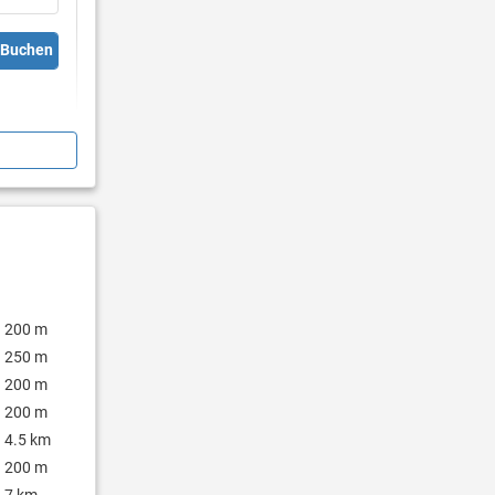
Buchen
 TV
l
200 m
250 m
200 m
200 m
4.5 km
200 m
7 km