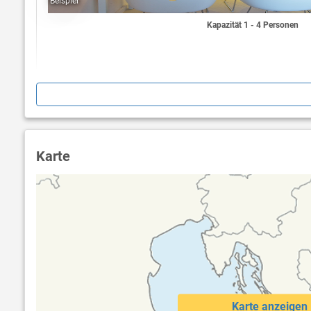
Beispiel
Beachvolle
Volleyball
Kapazität 1 - 4 Personen
Gebühren
Alle diese
Rahmen de
Unterhalt
Verudela
Karte
Karte anzeigen