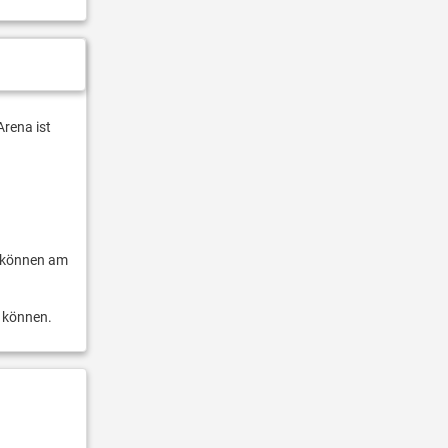
Arena ist
e können am
n können.