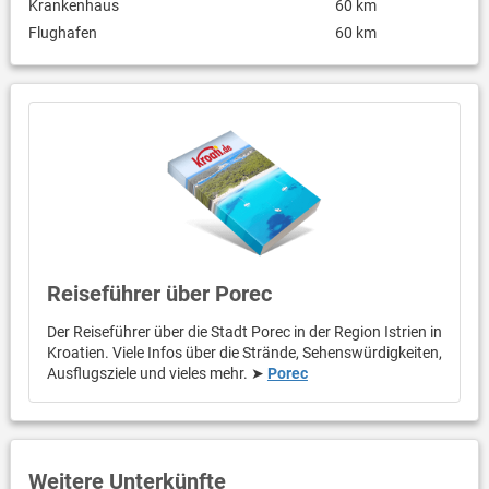
Krankenhaus
60 km
Minigolf (gegen Aufpreis)
Flughafen
60 km
Fahrradverleih (gegen Aufpreis)
Sportzentrum gegen Aufpreis
bewachter Fahrradabstellraum
Gut zu Wissen
Check in ab 14 Uhr
Check out bis 10 Uhr
Haustier erlaubt
Haustier gegen Aufpreis
Reiseführer über Porec
Der Reiseführer über die Stadt Porec in der Region Istrien in
Kroatien. Viele Infos über die Strände, Sehenswürdigkeiten,
Ausflugsziele und vieles mehr. ➤
Porec
Weitere Unterkünfte