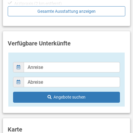
Arztpraxis (2 km entfernt)
klimatisiert
Gesamte Ausstattung anzeigen
Restaurant
Bar
Einkaufsladen
Ladestation für E-Autos gegen Aufpreis
Verfügbare Unterkünfte
In der Nähe
Diskothek
Nachtclub
Tennis
Beachvolleyball
Fahrradverleih
Paddel- u. Rudderbootverleih
Mietwagenverleih
organisierte Ausflüge
Angebote suchen
Nächster Strand / Pool
Der Strand liegt etwa 100 Meter von den Hotel entfernt. Es
gibt Duschen, Restaurants und Bars. Sonnenliegen und
Sonnenschirme sind gegen Aufpreis erhältlich.
Swimmingpool (Activity-Süßwasserpool im Resortzentrum
Karte