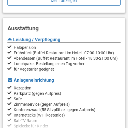
Mehr anzeigen
traumhafte Küstenstädte, geheimnisvolle Höhlen, Aquaparks
und viele weitere Aktivitäten.
Die bezaubernde Stadt Poreč ist nur einen kurzen Spaziergang
an der Uferpromenade mit ihren Cafés und Restaurants
Ausstattung
entfernt. Sie können also ganz nach Belieben Pausen einlegen,
Mittagessen oder etwas trinken, die Aussicht genießen und sich
Leistung / Verpflegung
entspannen.
Halbpension
Frühstück (Buffet Restaurant im Hotel - 07:00-10:00 Uhr)
Abendessen (Buffet Restaurant im Hotel - 18:30-21:00 Uhr)
Lunchpaket-Bestellung einen Tag vorher
für Vegetarier geeignet
Anlageneinrichtung
Rezeption
Parkplatz (gegen Aufpreis)
Safe
Zimmerservice (gegen Aufpreis)
Konferenzsaal (55 Sitzplätze - gegen Aufpreis)
Internetecke (WiFi kostenlos)
Sat-TV Raum
Spielecke für Kinder