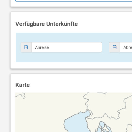
Nächster Strand / Pool
Sport / Fr
Überlassen Sie sich der ganzen Schönheit
Animation 
des Meeres und Entspannen Sie sich am
Animation 
Strand mit den weißen Steinen, 800 Meter
August)
Verfügbare Unterkünfte
vom Boutique Camping Santa Marina,
Fußball
entfernt. Bis zu der ruhigen Bucht wo sich
Basketbal
der Strand befindet, welche für die
Tischtenn
Campinggäste bestimmt ist, gelangen Sie
Beachvolle
zu Fuß, mit dem Fahrrad oder dem
Spielplatz
Elektroauto des Campingplatzes. Dort
Fahrradve
angelangt erwartet Sie ein Kies- und
Grillbereic
Steinstrand wo Sie in der Abgelegenheit
Ruhe finden werden. Lauschen Sie dem
Meeresrauschen und genießen Sie den Blick
aufs Meer und die umliegenden Olivenhaine.
Karte
Swimmingpool (mit Süßwasser gefüllt)
Sonnenschirme am Pool
Liegen am Pool
1 zentraler Pool, Fläche 570m² und 2 Pools
in der Mobilheimzone, Fläche 100m²