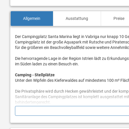
Allgemein
Ausstattung
Preise
Der Campingplatz Santa Marina liegt in Vabriga nur knapp 10 G
Campingplatz ist der große Aquapark mit Rutsche und Piratenschif
für die größeren ein Beachvolleyballfeld sowie weitere Annehmli
Die hervorragende Lage in der Region Istrien lädt zu Erkundungs
im Süden laden zu einen Besuch ein.
Camping - Stellplätze
Unter den Wipfeln des Kieferwaldes auf mindestens 100 m² Fläch
Die Privatsphäre wird durch Hecken gewährleistet und der komp
Sanitäranlage des Campingplatzes ist komplett ausgestattet mi
behindertengerecht.
Mobilheime & Glampingzelte:
Die neuen, Top ausgestatteten Luxus Mobilheime ermöglichen 
Santa Marina. Alle Mobilheime verfügen über zwei Schlafzimmer,