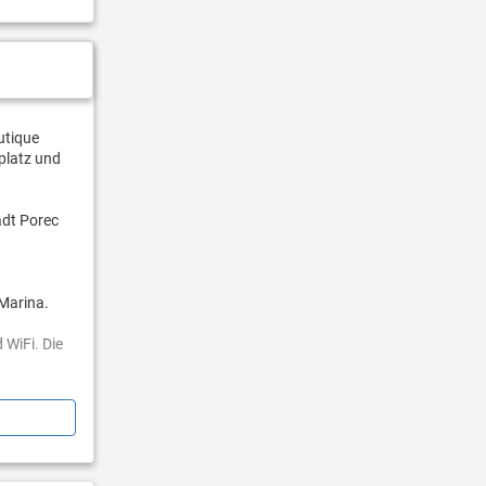
utique
lplatz und
adt Porec
 Marina.
WiFi. Die
mpingplatz
 und bieten