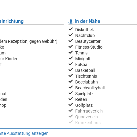
mfort, Premium Family, Prestige Family, Premium Suite, Luxury und De 
terkunft in den Glampingzelten – klimatisiert und modern bieten sie eine 
inrichtung
In der Nähe
Diskothek
Nachtclub
 dem Rezepzion, gegen Gebühr)
Beautycenter
ke
Fitness-Studio
aum
Tennis
für Kinder
Minigolf
t
Fußball
Basketball
Tischtennis
Bocciabahn
Beachvolleyball
mat
Spielplatz
aden
Reiten
hop
Golfplatz
Fahrradverleih
Quadverleih
Krankenhaus
te Ausstattung anzeigen