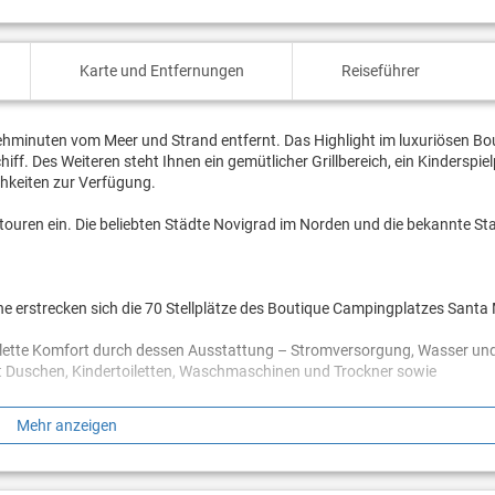
Karte und Entfernungen
Reiseführer
ehminuten vom Meer und Strand entfernt. Das Highlight im luxuriösen Bo
f. Des Weiteren steht Ihnen ein gemütlicher Grillbereich, ein Kinderspie
chkeiten zur Verfügung.
touren ein. Die beliebten Städte Novigrad im Norden und die bekannte St
e erstrecken sich die 70 Stellplätze des Boutique Campingplatzes Santa
lette Komfort durch dessen Ausstattung – Stromversorgung, Wasser und 
t Duschen, Kindertoiletten, Waschmaschinen und Trockner sowie
Mehr anzeigen
Ihnen das besondere Vergnügen eines Aufenthaltes auf dem Boutique Ca
 zwei Badezimmer, Küche mit Geschirrspüler, einer überdachten Terrasse