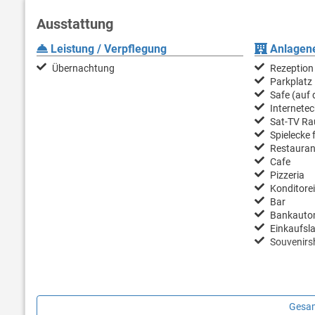
Platz für bis zu 5 Personen.
Ausstattung
Sie haben die Auswahl zwischen 6 Mobilheimtypen – Premium Co
den Stellplätzen und Mobilheimen finden Sie eine einzigartige Un
Leistung / Verpflegung
Anlagene
von Urlaub auf dem Campingplatz.
Übernachtung
Rezeption
Parkplatz
Safe (auf
Internetec
Sat-TV R
Spielecke 
Restauran
Cafe
Pizzeria
Konditorei
Bar
Bankauto
Einkaufsl
Souvenirs
Gesam