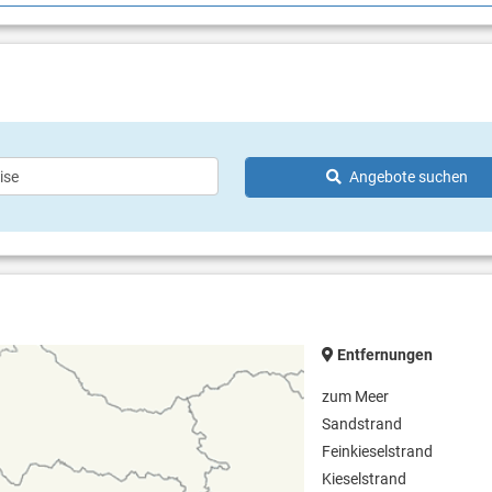
eizeit
Gut zu Wissen
(ab 01. Juli bis 31. August)
ab 21. Mai bis 02. Oktober.
für Kinder (ab 01. Juli bis 31.
Check in ab 12 Uhr
Check out bis 11 Uhr
Haustier nicht erlaubt
l
Babybett
is
Concierge-Service für Gäste
yball
Angebote suchen
rleih
h
Entfernungen
zum Meer
Sandstrand
Feinkieselstrand
Kieselstrand